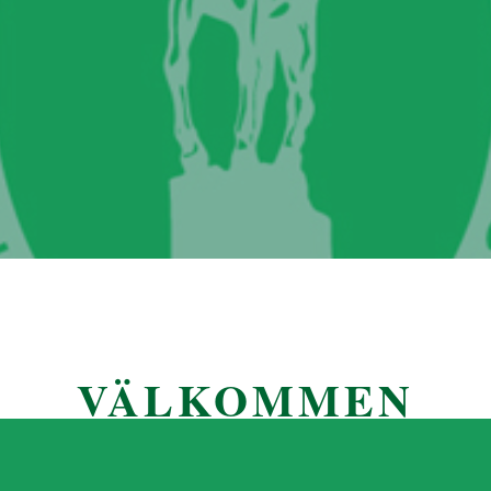
VÄLKOMMEN
TILL FBR!
~ För Östgötsk ridsport sedan 1947 ~